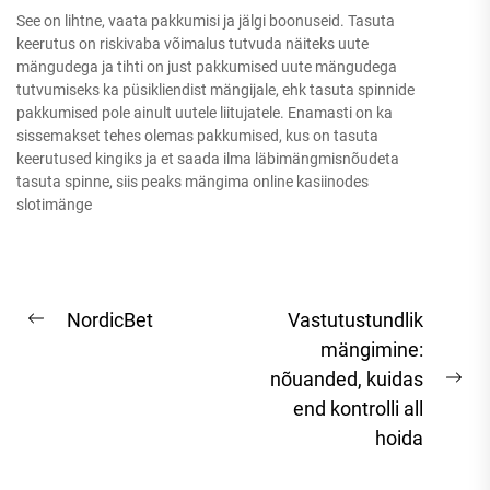
See on lihtne, vaata pakkumisi ja jälgi boonuseid. Tasuta
keerutus on riskivaba võimalus tutvuda näiteks uute
mängudega ja tihti on just pakkumised uute mängudega
tutvumiseks ka püsikliendist mängijale, ehk tasuta spinnide
pakkumised pole ainult uutele liitujatele. Enamasti on ka
sissemakset tehes olemas pakkumised, kus on tasuta
keerutused kingiks ja et saada ilma läbimängmisnõudeta
tasuta spinne, siis peaks mängima online kasiinodes
slotimänge
Post
NordicBet
Vastutustundlik
Previous
navigation
mängimine:
post:
nõuanded, kuidas
Ne
end kontrolli all
pos
hoida