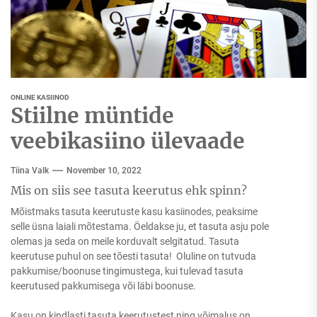
ONLINE KASIINOD
Stiilne müntide
veebikasiino ülevaade
Tiina Valk
November 10, 2022
Mis on siis see tasuta keerutus ehk spinn?
Mõistmaks tasuta keerutuste kasu kasiinodes, peaksime
selle üsna laiali mõtestama. Öeldakse ju, et tasuta asju pole
olemas ja seda on meile korduvalt selgitatud. Tasuta
keerutuse puhul on see tõesti tasuta! Oluline on tutvuda
pakkumise/boonuse tingimustega, kui tulevad tasuta
keerutused pakkumisega või läbi boonuse.
Kasu on kindlasti tasuta keerutustest ning võimalus on