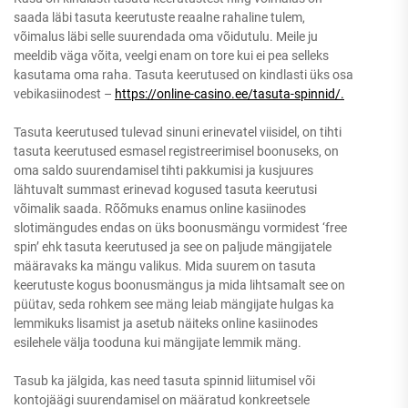
saada läbi tasuta keerutuste reaalne rahaline tulem,
võimalus läbi selle suurendada oma võidutulu. Meile ju
meeldib väga võita, veelgi enam on tore kui ei pea selleks
kasutama oma raha. Tasuta keerutused on kindlasti üks osa
vebikasiinodest –
https://online-casino.ee/tasuta-spinnid/.
Tasuta keerutused tulevad sinuni erinevatel viisidel, on tihti
tasuta keerutused esmasel registreerimisel boonuseks, on
oma saldo suurendamisel tihti pakkumisi ja kusjuures
lähtuvalt summast erinevad kogused tasuta keerutusi
võimalik saada. Rõõmuks enamus online kasiinodes
slotimängudes endas on üks boonusmängu vormidest ‘free
spin’ ehk tasuta keerutused ja see on paljude mängijatele
määravaks ka mängu valikus. Mida suurem on tasuta
keerutuste kogus boonusmängus ja mida lihtsamalt see on
püütav, seda rohkem see mäng leiab mängijate hulgas ka
lemmikuks lisamist ja asetub näiteks online kasiinodes
esilehele välja tooduna kui mängijate lemmik mäng.
Tasub ka jälgida, kas need tasuta spinnid liitumisel või
kontojäägi suurendamisel on määratud konkreetsele