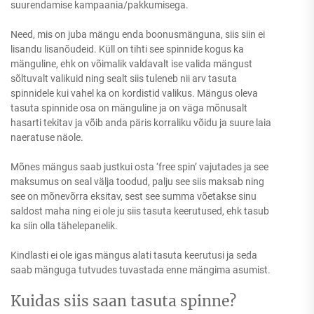
suurendamise kampaania/pakkumisega.
Need, mis on juba mängu enda boonusmänguna, siis siin ei
lisandu lisanõudeid. Küll on tihti see spinnide kogus ka
mänguline, ehk on võimalik valdavalt ise valida mängust
sõltuvalt valikuid ning sealt siis tuleneb nii arv tasuta
spinnidele kui vahel ka on kordistid valikus. Mängus oleva
tasuta spinnide osa on mänguline ja on väga mõnusalt
hasarti tekitav ja võib anda päris korraliku võidu ja suure laia
naeratuse näole.
Mõnes mängus saab justkui osta ‘free spin’ vajutades ja see
maksumus on seal välja toodud, palju see siis maksab ning
see on mõnevõrra eksitav, sest see summa võetakse sinu
saldost maha ning ei ole ju siis tasuta keerutused, ehk tasub
ka siin olla tähelepanelik.
Kindlasti ei ole igas mängus alati tasuta keerutusi ja seda
saab mänguga tutvudes tuvastada enne mängima asumist.
Kuidas siis saan tasuta spinne?