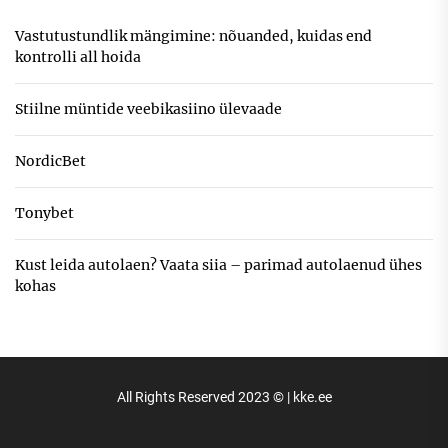
Vastutustundlik mängimine: nõuanded, kuidas end
kontrolli all hoida
Stiilne müntide veebikasiino ülevaade
NordicBet
Tonybet
Kust leida autolaen? Vaata siia – parimad autolaenud ühes
kohas
All Rights Reserved 2023 © | kke.ee