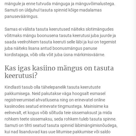
mängule ja enne tutvuda mänguga ja mänguvõimalustega.
Samuti on üldjuhul tasuta spinnid kõige madalamas
panusevääringus.
Samas ei välista tasuta keerutused näiteks slotimängudes
võitmaks mängu boonusena tasuta keerutusi juba juurde ja
saada veelrohkem tasuta keeruti selle läbi ja kui on tegemist
juba näiteks lisana antud boonusmängus panuse
kordistajaga, võib olla võit juba üsna märkimisväärne.
Kas igas kasiino mängus on tasuta
keerutusi?
Kindlasti tasub olla tähelepanelik tasuta keerutuste
pakkumisega. Neid pakutakse väga hoogsalt esmasel
registreerumisel ahvatlusena ning on erinevatel online
kasiinodes seatud erinevate tingmustega. Mainisime ka
eelnevalt, et kogus võib sõltuda teie sissemaksust ja mida
rohkem teete sissemaksu, seda rohkem tuleb tasuta spinne.
Samuti on tihti seatud tasuta spinnid läbimängimisnõudega,
kui nad lisanduvad kas uue liitumise pakkumise või saldo